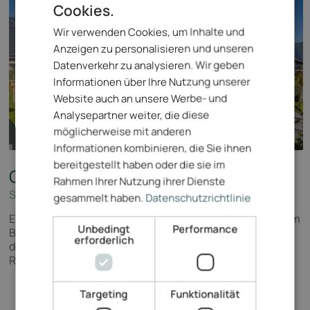
Cookies.
ENGLISH
Wir verwenden Cookies, um Inhalte und
ITALIAN
Anzeigen zu personalisieren und unseren
GERMAN
Datenverkehr zu analysieren. Wir geben
Informationen über Ihre Nutzung unserer
Website auch an unsere Werbe- und
Analysepartner weiter, die diese
möglicherweise mit anderen
Informationen kombinieren, die Sie ihnen
bereitgestellt haben oder die sie im
Cornelian Residence Garni Hotel
****
Rahmen Ihrer Nutzung ihrer Dienste
Südtirol - Eppan
gesammelt haben.
Datenschutzrichtlinie
Entspannung inmitten der Natur – mit atemberaubendem
Unbedingt
Performance
Blick auf die Berge, umgeben von Weinbergen und nahe
erforderlich
den Montiggler Seen – ideal für Wanderungen, Golf und
Radtouren.
Targeting
Funktionalität