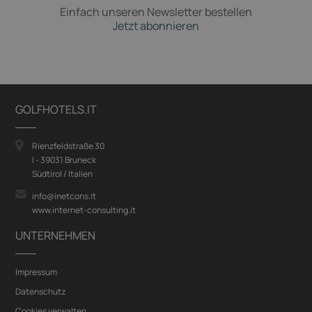
Einfach unseren Newsletter bestellen
Jetzt abonnieren
GOLFHOTELS.IT
Rienzfeldstraße 30
I - 39031 Bruneck
Südtirol / Italien
info@inetcons.it
www.internet-consulting.it
UNTERNEHMEN
Impressum
Datenschutz
Cookies verwalten