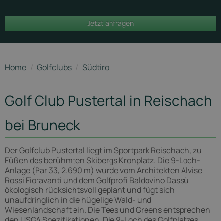
Golfclub
Jetzt anfragen
Pustertal
Home
/
Golfclubs
/
Südtirol
Golf Club Pustertal in Reischach
bei Bruneck
Der Golfclub Pustertal liegt im Sportpark Reischach, zu
Füßen des berühmten Skibergs Kronplatz. Die 9-Loch-
Anlage (Par 33, 2.690 m) wurde vom Architekten Alvise
Rossi Fioravanti und dem Golfprofi Baldovino Dassù
ökologisch rücksichtsvoll geplant und fügt sich
unaufdringlich in die hügelige Wald- und
Wiesenlandschaft ein. Die Tees und Greens entsprechen
den USGA Spezifikationen. Die 9-Loch des Golfplatzes