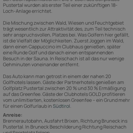
Pustertal wurden als erster Teil einer zukünftigen 18-
Loch-Anlage errichtet.
Die Mischung zwischen Wald, Wiesen und Feuchtgebiet
trägt wesentlich zur Attraktivität des, zum Teil technisch
sehr anspruchsvollen, Platzes bei. Was Golfern hier gefällt,
ist die Vielfalt der Möglichkeiten. Zuerst Joggen im Wald,
dann einen Cappuccino im Clubhaus genießen, später
eine Runde Golf und danach einen entspannenden
Besuch in der Sauna. In Reischach ist all das nur wenige
Gehminuten voneinander entfernt.
Das Auto kann man getrost in einem der nahen 20
Golfhotels lassen. Gäste der Partnerhotels genießen am
Golfplatz Pustertal zwischen 20 % und 30 % Ermäßigung
auf das Greenfee. Gäste der Clubhotels GOLD profitieren
vom unlimitierten, kostenlosen Greenfee – ein Grund mehr
für einen Golfurlaub in
Südtirol
.
Anreise:
Brennerautobahn, Ausfahrt Brixen, Richtung Bruneck ins
Pustertal. In Bruneck Beschilderung Richtung Reischach
und Sportplatz folgen.