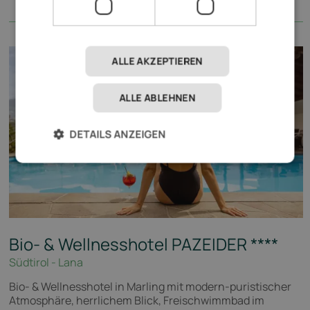
ALLE AKZEPTIEREN
ALLE ABLEHNEN
DETAILS ANZEIGEN
Bio- & Wellnesshotel PAZEIDER
****
Südtirol - Lana
Bio- & Wellnesshotel in Marling mit modern-puristischer
Atmosphäre, herrlichem Blick, Freischwimmbad im