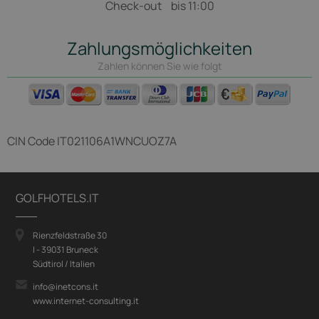
Check-out
bis 11:00
Zahlungsmöglichkeiten
Zahlen können Sie wie folgt
CIN Code
IT021106A1WNCUOZ7A
GOLFHOTELS.IT
Rienzfeldstraße 30
I - 39031 Bruneck
Südtirol / Italien
info@inetcons.it
www.internet-consulting.it