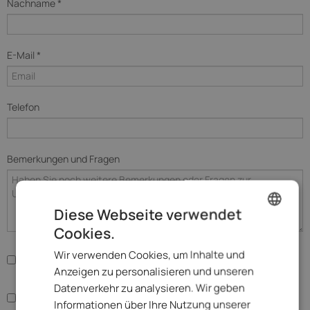
Nachname *
E-Mail *
Telefon
Bemerkungen und Fragen
Diese Webseite verwendet
Cookies.
ENGLISH
Wir verwenden Cookies, um Inhalte und
Ja, ich stimme der
Datenverarbeitung
zu.
ITALIAN
Anzeigen zu personalisieren und unseren
GERMAN
Datenverkehr zu analysieren. Wir geben
Ja, ich möchte den Newsletter erhalten.
Informationen über Ihre Nutzung unserer