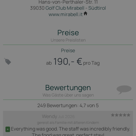
Hans-von-Perthaler-Str. 11
39030
Golf Club Mirabell
-
Südtirol
www.mirabell.it
Preise
Unsere Preislisten
Preise
190,- €
ab
pro Tag
Bewertungen
Was Gäste über uns sagen
249
Bewertungen: 4,7 von 5
Wendy
Juli 2026
gereist als Familie mit älteren Kindern
Everything was good. The staff was incredibly friendly. 
+
The food was great, perfect stay!