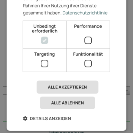
Rahmen Ihrer Nutzung ihrer Dienste
Das muss man gesehen haben
gesammelt haben.
Datenschutzrichtlinie
Unbedingt
Performance
erforderlich
Entdecken Sie die Region
In der Umgebung
Latium
Targeting
Funktionalität
Golfclubs
Weitere Golfclubs
ALLE AKZEPTIEREN
Golf Club Roma Acquasanta
ALLE ABLEHNEN
Newsletter
Aktuelle News
DETAILS ANZEIGEN
Einfach unseren Newsletter bestellen