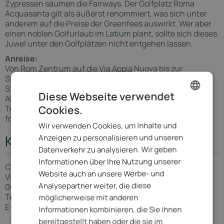
Zypressen säumen die Fairways. Der Golfplatz Roma
Acquasanta gilt als äußerst renommiert, was sich unter
anderem auf die Preise der Greenfees auswirkt. Wer aber
einen noblen Golfurlaub im
Latium
plant, sollte sich dieses
Juwel unter den Golfplätzen nicht entgehen lassen.
Anreise:
Von Rom Zentrum auf die Via Appia Nuova bis zur
Straßennummer 716/A: eine Säule rechts markiert den
Standort des Golfplatzes.
Diese Webseite verwendet
Alternative: Mit der U-Bahn Linie A bis zur Station Arco di
Cookies.
Traventino. Hier Beschilderung zum nahen Goldplatz
ENGLISH
folgen.
Wir verwenden Cookies, um Inhalte und
ITALIAN
Kontakt
Anzeigen zu personalisieren und unseren
GERMAN
Datenverkehr zu analysieren. Wir geben
Informationen über Ihre Nutzung unserer
Circolo del Golf Roma Acquasanta
Website auch an unsere Werbe- und
Via Appia Nuova 716/A
Analysepartner weiter, die diese
00178 Roma
Tel.: +39 06 78 03 407
möglicherweise mit anderen
E-Mail: acquasanta@golfroma.it
Informationen kombinieren, die Sie ihnen
Roma Acquasanta
bereitgestellt haben oder die sie im