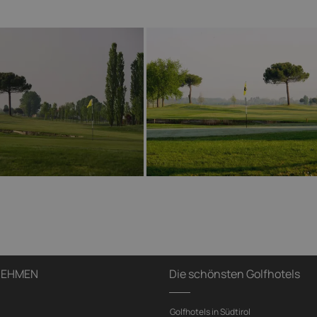
NEHMEN
Die schönsten Golfhotels
Golfhotels in Südtirol