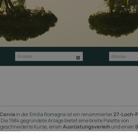
Abano Terme
/Cervia
in der
Emilia Romagna
ist ein renommierter
27-Loch-P
ie 1984 gegründete Anlage bietet eine breite Palette von
ßgeschneiderte Kurse, einen
Ausrüstungsverleih
und einen
S
roze
entworfene Golfplatz bietet mit seinen gepflegten Fairw