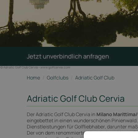
Jetzt unverbindlich anfragen
© Adriatic Golf Club Cervia - www.golfcervia.com
Home
/
Golfclubs
/
Adriatic Golf Club
Adriatic Golf Club Cervia
Der Adriatic Golf Club Cervia in
Milano Marittima
eingebettet in einen wunderschönen Pinienwald. D
Dienstleistungen für Golfliebhaber, darunter ma
Der von dem renommierten Architekten
Marco C