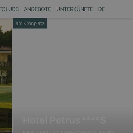
FCLUBS
ANGEBOTE
UNTERKÜNFTE
DE
am Kronplatz
Hotel Petrus ****S
Familiengeführtes Golfhotel mit prämierter