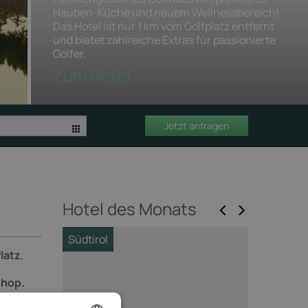
Hauben-Küche und neuem Wellnessbereich!
Das Hotel ist nur 1 km vom Golfplatz entfernt
und bietet zahlreiche Extras für passionierte
Golfer.
Zum Hotel
Jetzt anfragen
<
>
Hotel des Monats
Südtirol
Abano Te
latz
,
hop.
ays und